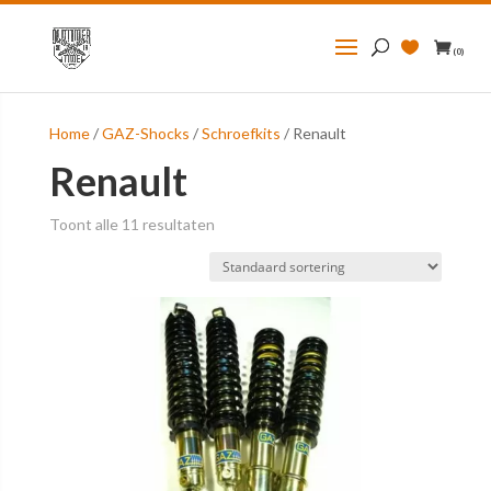
Zoeken
naar:
(0)
Home
/
GAZ-Shocks
/
Schroefkits
/ Renault
Renault
Toont alle 11 resultaten