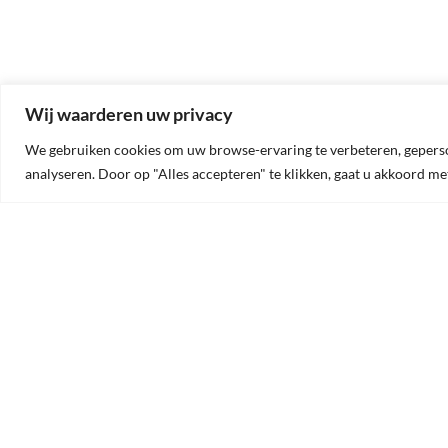
Wij waarderen uw privacy
We gebruiken cookies om uw browse-ervaring te verbeteren, geperson
analyseren. Door op "Alles accepteren" te klikken, gaat u akkoord me
OVER ONS
CO
OldtimerTime is gespecialiseerd
Old
in het op maat maken van
Oude
schokdempers, coilovers en
3500
schroefsets voor uw oldtimer.
BTW
Ook kunnen wij, op basis van een
sample of de afmetingen, uw oude
Tel:
schokdemper opnieuw
E-ma
vervaardigen.
Al onze schokdempers zijn
Open
regelbaar in hardheid.
Dit doen we allemaal in
samenwerking met Gaz Shocks.