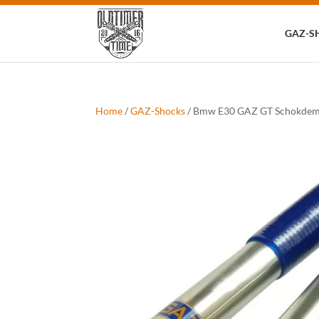
Zoeken
naar:
GAZ-S
Home
/
GAZ-Shocks
/ Bmw E30 GAZ GT Schokdem