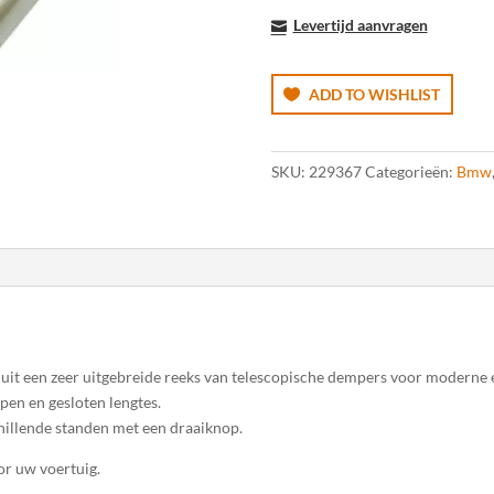
Schokdemper
Levertijd aanvragen
Achterkant
aantal
ADD TO WISHLIST
SKU:
229367
Categorieën:
Bmw
 een zeer uitgebreide reeks van telescopische dempers voor moderne en
en en gesloten lengtes.
hillende standen met een draaiknop.
r uw voertuig.