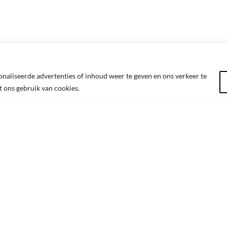
aliseerde advertenties of inhoud weer te geven en ons verkeer te
t ons gebruik van cookies.
NTACT
SITEMAP
timerTime
Winkelmand
 Truierbaan 49 unit 38
Afrekenen
 Hasselt
Verlanglijst
: BE0652.600.261
Privacybeleid
+32 492 750 819
Algemene Voorwaarden
il:
info@OldtimerTime.be
Contact
ingsuren: op afspraak
Mijn account