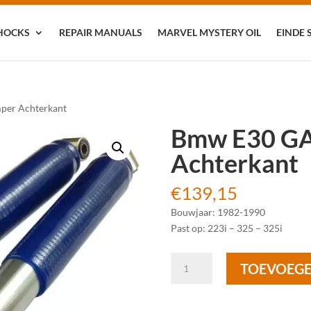
HOCKS
REPAIR MANUALS
MARVEL MYSTERY OIL
EINDE 
per Achterkant
Bmw E30 GA
Achterkant
€
139,15
Bouwjaar: 1982-1990
Past op: 223i – 325 – 325i
Bmw
TOEVOEGE
E30
GAZ
GT