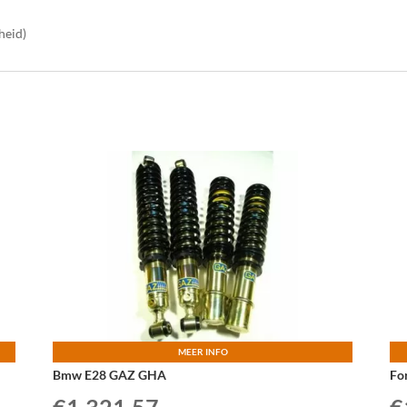
heid)
MEER INFO
Bmw E28 GAZ GHA
Fo