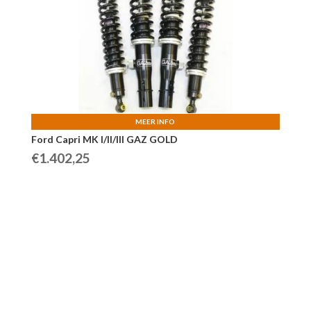
MEER INFO
Ford Capri MK l/ll/lll GAZ GOLD
€
1.402,25