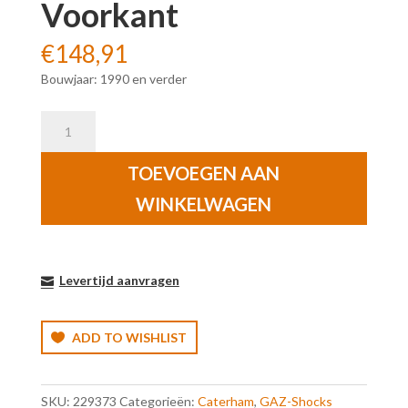
Voorkant
€
148,91
Bouwjaar: 1990 en verder
Caterham
Serie
7
TOEVOEGEN AAN
De
WINKELWAGEN
Dion
Axle
(Loop/Loop
Fitting)
Levertijd aanvragen
GAZ
GP
Schokdemper
ADD TO WISHLIST
Voorkant
aantal
SKU:
229373
Categorieën:
Caterham
,
GAZ-Shocks