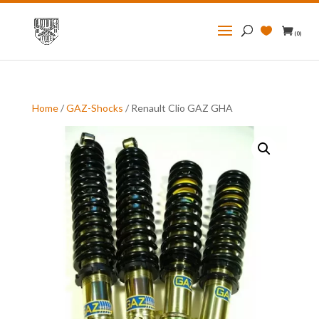
Zoeken
naar:
(0)
Home
/
GAZ-Shocks
/ Renault Clio GAZ GHA