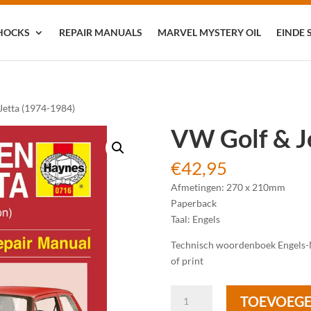
HOCKS
REPAIR MANUALS
MARVEL MYSTERY OIL
EINDE 
Jetta (1974-1984)
VW Golf & J
€
42,95
Afmetingen: 270 x 210mm
Paperback
Taal: Engels
Technisch woordenboek Engels-Ne
of print
VW
TOEVOEGE
Golf