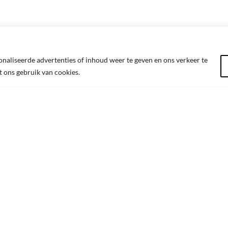
aliseerde advertenties of inhoud weer te geven en ons verkeer te
t ons gebruik van cookies.
NTACT
SITEMAP
timerTime
Winkelmand
 Truierbaan 49 unit 38
Afrekenen
 Hasselt
Verlanglijst
: BE0652.600.261
Privacybeleid
+32 492 750 819
Algemene Voorwaarden
il:
info@OldtimerTime.be
Contact
ingsuren: op afspraak
Mijn account