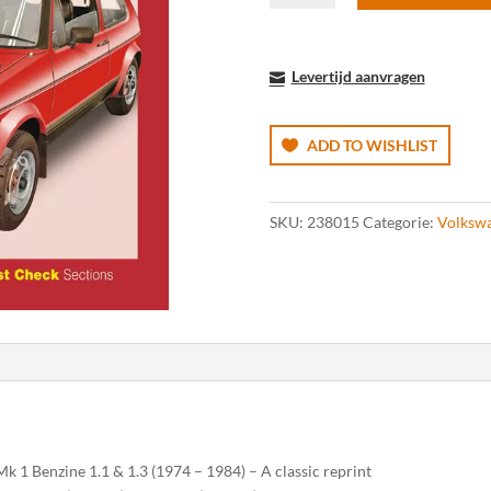
&
Jetta
(1974-
Levertijd aanvragen
1984)
aantal
ADD TO WISHLIST
SKU:
238015
Categorie:
Volksw
 1 Benzine 1.1 & 1.3 (1974 – 1984) – A classic reprint