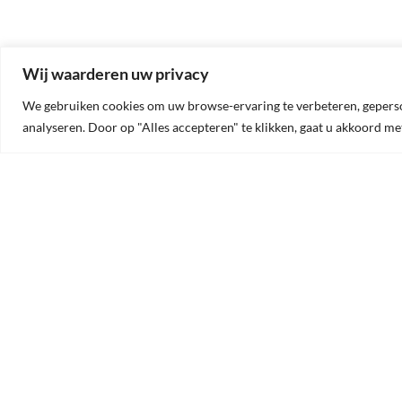
Wij waarderen uw privacy
We gebruiken cookies om uw browse-ervaring te verbeteren, geperson
analyseren. Door op "Alles accepteren" te klikken, gaat u akkoord me
OVER ONS
CO
OldtimerTime is gespecialiseerd
Old
in het op maat maken van
Oude
schokdempers, coilovers en
3500
schroefsets voor uw oldtimer.
BTW
Ook kunnen wij, op basis van een
sample of de afmetingen, uw oude
Tel:
schokdemper opnieuw
E-ma
vervaardigen.
Al onze schokdempers zijn
Open
regelbaar in hardheid.
Dit doen we allemaal in
samenwerking met Gaz Shocks.
Daarnaast vind u in onze webshop
een uitgebreid assortiment van de