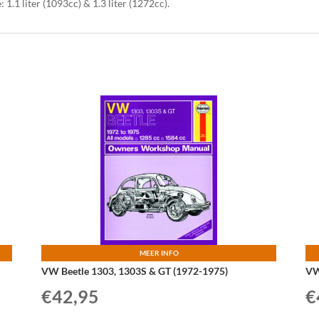
1.1 liter (1093cc) & 1.3 liter (1272cc).
MEER INFO
VW Beetle 1303, 1303S & GT (1972-1975)
VW
€
42,95
€