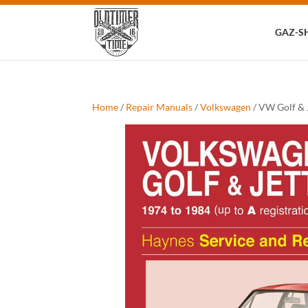
Zoeken
naar:
GAZ-S
Home
/
Repair Manuals
/
Volkswagen
/ VW Golf & 