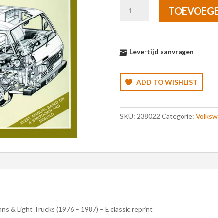
VW
TOEVOEG
LT
Vans
&
Light
Levertijd aanvragen
Trucks
(1976-
ADD TO WISHLIST
1987)
aantal
SKU:
238022
Categorie:
Volksw
 & Light Trucks (1976 – 1987) – E classic reprint