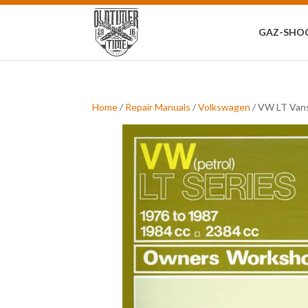
Zoeken
naar:
GAZ-SHO
Home
/
Repair Manuals
/
Volkswagen
/ VW LT Vans