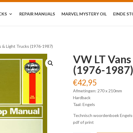
CKS
REPAIR MANUALS
MARVEL MYSTERY OIL
EINDE S
 & Light Trucks (1976-1987)
VW LT Vans 
(1976-1987
€
42,95
Afmetingen: 270 x 210mm
Hardback
Taal: Engels
Technisch woordenboek Engels-Ne
pdf of print