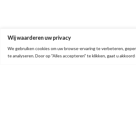
Wij waarderen uw privacy
We gebruiken cookies om uw browse-ervaring te verbeteren, gepers
te analyseren. Door op "Alles accepteren" te klikken, gaat u akkoord
OVER ONS
CO
OldtimerTime is gespecialiseerd
Old
in het op maat maken van
Oude
schokdempers, coilovers en
3500
schroefsets voor uw oldtimer.
BTW
Ook kunnen wij, op basis van een
sample of de afmetingen, uw oude
Tel:
schokdemper opnieuw
E-ma
vervaardigen.
Al onze schokdempers zijn
Open
regelbaar in hardheid.
Dit doen we allemaal in