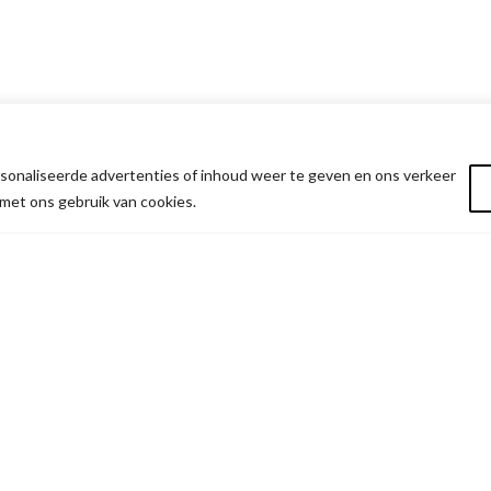
onaliseerde advertenties of inhoud weer te geven en ons verkeer
 met ons gebruik van cookies.
NTACT
SITEMAP
timerTime
Winkelmand
 Truierbaan 49 unit 38
Afrekenen
 Hasselt
Verlanglijst
: BE0652.600.261
Privacybeleid
+32 492 750 819
Algemene Voorwaarden
il:
info@OldtimerTime.be
Contact
ingsuren: op afspraak
Mijn account