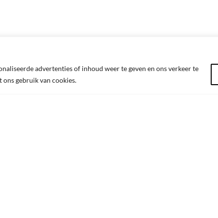
aliseerde advertenties of inhoud weer te geven en ons verkeer te
t ons gebruik van cookies.
NTACT
SITEMAP
timerTime
Winkelmand
 Truierbaan 49 unit 38
Afrekenen
 Hasselt
Verlanglijst
: BE0652.600.261
Privacybeleid
+32 492 750 819
Algemene Voorwaarden
il:
info@OldtimerTime.be
Contact
ingsuren: op afspraak
Mijn account