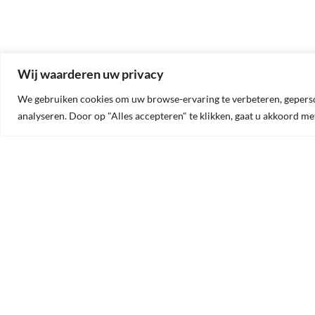
Wij waarderen uw privacy
We gebruiken cookies om uw browse-ervaring te verbeteren, geperson
analyseren. Door op "Alles accepteren" te klikken, gaat u akkoord me
OVER ONS
CO
OldtimerTime is gespecialiseerd
Old
in het op maat maken van
Oude
schokdempers, coilovers en
3500
schroefsets voor uw oldtimer.
BTW
Ook kunnen wij, op basis van een
sample of de afmetingen, uw oude
Tel:
schokdemper opnieuw
E-ma
vervaardigen.
Al onze schokdempers zijn
Open
regelbaar in hardheid.
Dit doen we allemaal in
samenwerking met Gaz Shocks.