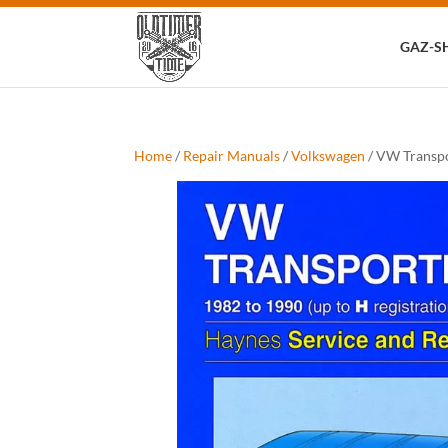
Zoeken
naar:
GAZ-S
Home
/
Repair Manuals
/
Volkswagen
/ VW Transpo