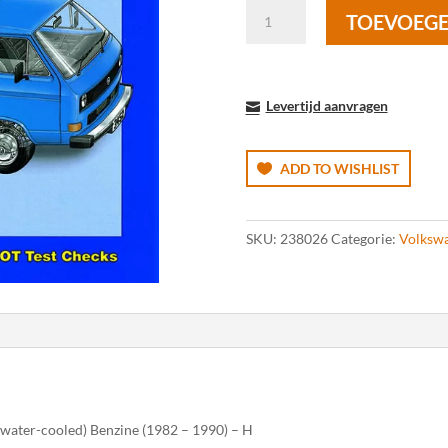
VW
TOEVOEGE
Transporter
Water
Cooled
(1982-
Levertijd aanvragen
1990)
aantal
ADD TO WISHLIST
SKU:
238026
Categorie:
Volksw
water-cooled) Benzine (1982 – 1990) – H