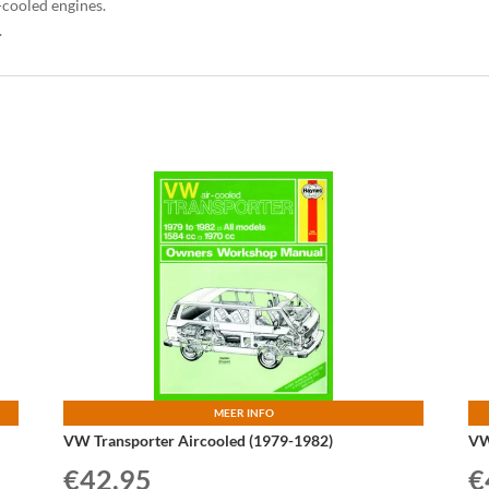
-cooled engines.
.
MEER INFO
VW Transporter Aircooled (1979-1982)
VW
€
42,95
€