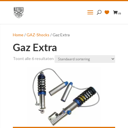
Zoeken
naar:
(0)
Home
/
GAZ-Shocks
/ Gaz Extra
Gaz Extra
Toont alle 6 resultaten