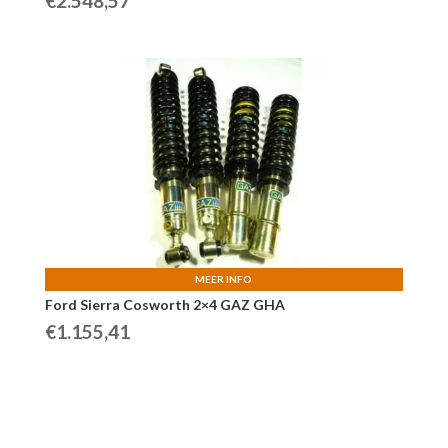
€
2.548,57
MEER INFO
Ford Sierra Cosworth 2×4 GAZ GHA
€
1.155,41