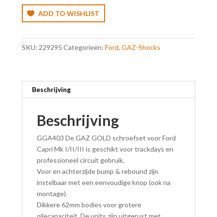
ADD TO WISHLIST
SKU:
229295
Categorieën:
Ford
,
GAZ-Shocks
Beschrijving
Beschrijving
GGA403 De GAZ GOLD schroefset voor Ford
Capri Mk I/II/III is geschikt voor trackdays en
professioneel circuit gebruik.
Voor en achterzijde bump & rebound zijn
instelbaar met een eenvoudige knop (ook na
montage).
Dikkere 62mm bodies voor grotere
oliecapaciteit. De units zijn uitgerust met