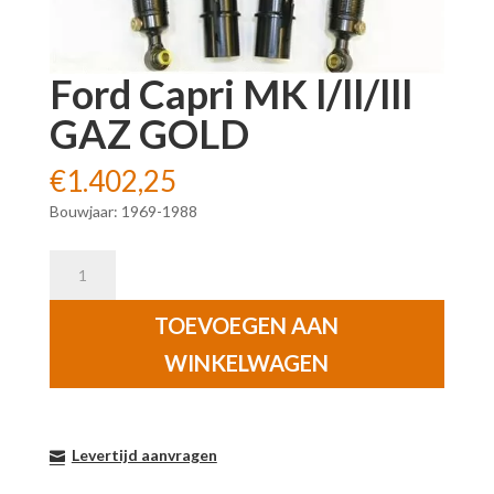
Ford Capri MK l/ll/lll
GAZ GOLD
€
1.402,25
Bouwjaar: 1969-1988
Ford
Capri
MK
TOEVOEGEN AAN
l/ll/lll
WINKELWAGEN
GAZ
GOLD
aantal
Levertijd aanvragen