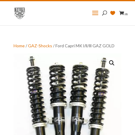
Zoeken
naar:
(0)
Home
/
GAZ-Shocks
/ Ford Capri MK l/ll/lll GAZ GOLD