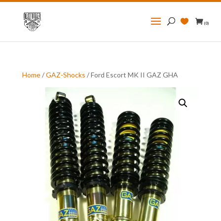
Zoeken
naar:
(0)
Home
/
GAZ-Shocks
/ Ford Escort MK II GAZ GHA