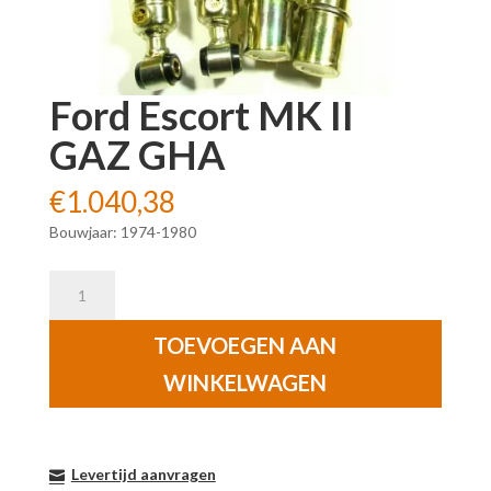
Ford Escort MK II
GAZ GHA
€
1.040,38
Bouwjaar: 1974-1980
Ford
Escort
MK
TOEVOEGEN AAN
II
WINKELWAGEN
GAZ
GHA
aantal
Levertijd aanvragen