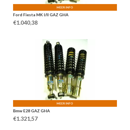
MEER INFO
Ford Fiesta MK I/II GAZ GHA
€
1.040,38
MEER INFO
Bmw E28 GAZ GHA
€
1.321,57