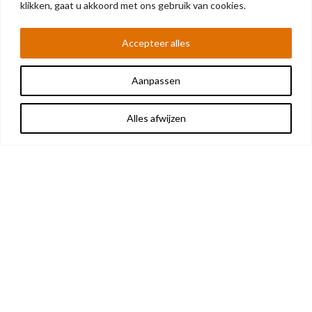
klikken, gaat u akkoord met ons gebruik van cookies.
Accepteer alles
Aanpassen
Alles afwijzen
OVER ONS
OldtimerTime is gespecialiseerd in het op maat maken
van schokdempers, coilovers en schroefsets voor uw
oldtimer.
Ook kunnen wij, op basis van een sample of de
afmetingen, uw oude schokdemper opnieuw
vervaardigen.
Al onze schokdempers zijn regelbaar in hardheid.
Dit doen we allemaal in samenwerking met Gaz
Shocks.
Daarnaast vind u in onze webshop een uitgebreid
assortiment van de Haynes Repair Manuals en nog
een aantal andere oldtimer-gerelateerde producten.